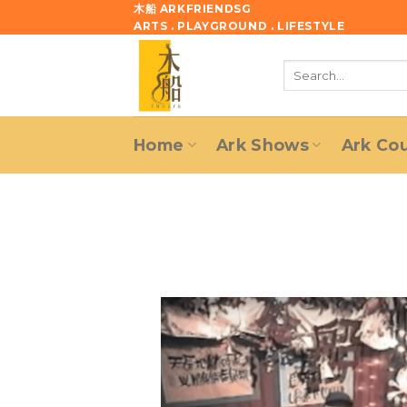
Skip
木船 ARKFRIENDSG
ARTS . PLAYGROUND . LIFESTYLE
to
content
Search
for:
Home
Ark Shows
Ark Co