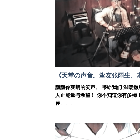
《天堂の声音。挚友张雨生、木
謝謝你爽朗的笑声、 带给我们 温暖
人正能量与希望！ 你不知道你有多棒
你。。。