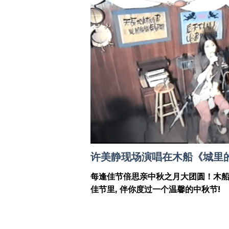
许美静现场演唱在木船《城里
每
逢佳节倍思亲中秋之月大团圆！木船
佳节里, 伴你度过一个温馨的中秋节!