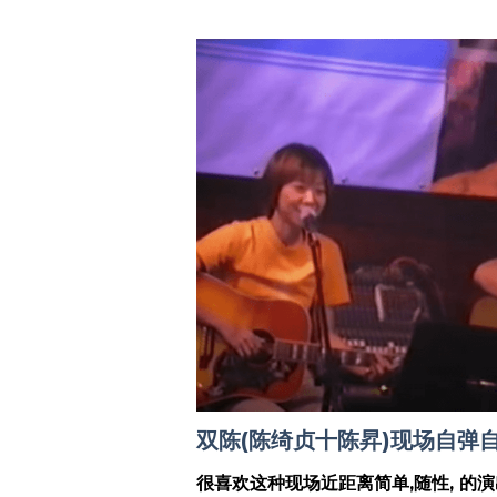
双陈(陈绮贞十陈昇)现场自弹
很喜欢这种现场近距离简单,随性, 的演