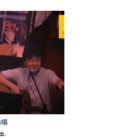
自唱
出.