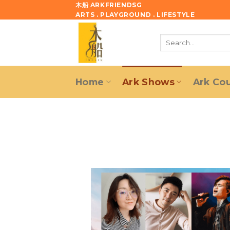
Skip
木船 ARKFRIENDSG
ARTS . PLAYGROUND . LIFESTYLE
to
content
Search
for:
Home
Ark Shows
Ark Co