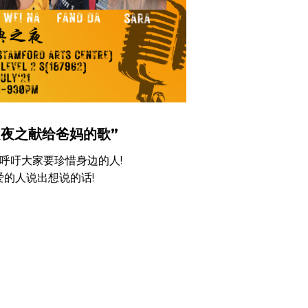
之夜之献给爸妈的歌”
,呼吁大家要珍惜身边的人!
爱的人说出想说的话!