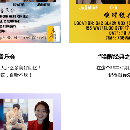
 音乐会
“唤醒经典
世人那么多美好回忆！
在这个非常时期
心弦，百听不厌！
记得跟你